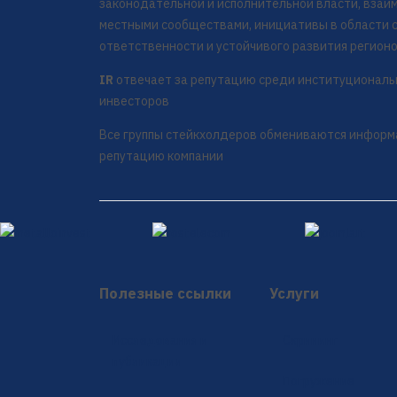
законодательной и исполнительной власти, взаи
местными сообществами, инициативы в области 
ответственности и устойчивого развития регион
IR
отвечает за репутацию среди институциональ
инвесторов
Все группы стейкхолдеров обмениваются информ
репутацию компании
Полезные ссылки
Услуги
Исследования и
Скрининг
публикации
Погружение