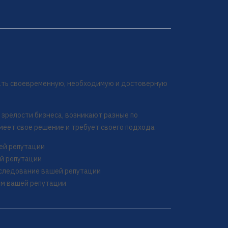
чать своевременную, необходимую и достоверную
 зрелости бизнеса, возникают разные по
имеет свое решение и требует своего подхода
шей репутации
ей репутации
сследование вашей репутации
ем вашей репутации