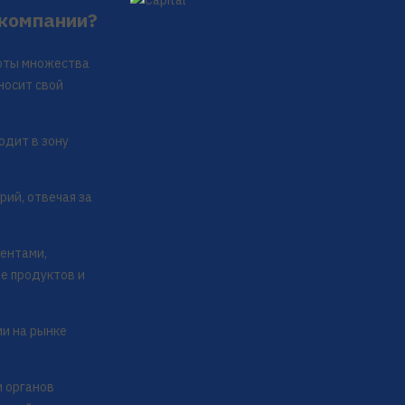
 компании?
боты множества
носит свой
одит в зону
ий, отвечая за
иентами,
е продуктов и
и на рынке
и органов