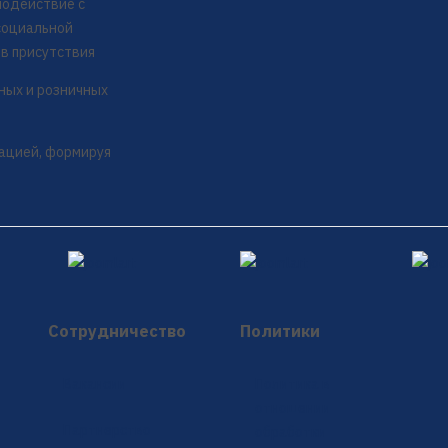
модействие с
социальной
ов присутствия
ных и розничных
ацией, формируя
Сотрудничество
Политики
Вакансии
Политика в
отношении
Партнерство
обработки