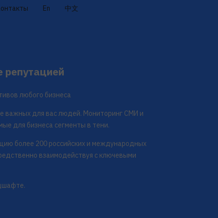
Контакты
En
中文
е репутацией
тивов любого бизнеса
е важных для вас людей. Мониторинг СМИ и
мые для бизнеса сегменты в тени.
ацию более 200 российских и международных
средственно взаимодействуя с ключевыми
дшафте.