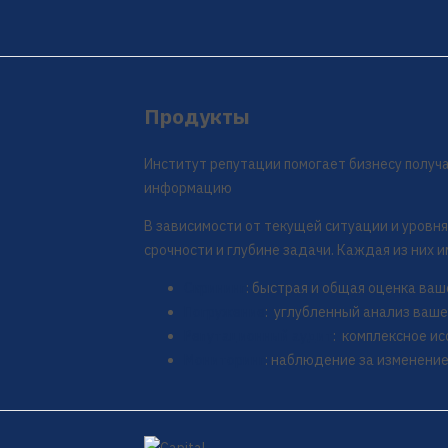
Продукты
Институт репутации помогает бизнесу полу
информацию
В зависимости от текущей ситуации и уровня
срочности и глубине задачи. Каждая из них 
Скрининг
: быстрая и общая оценка ва
Погружение
: углубленный анализ ваш
Репутационный аудит
: комплексное и
Мониторинг
: наблюдение за изменени