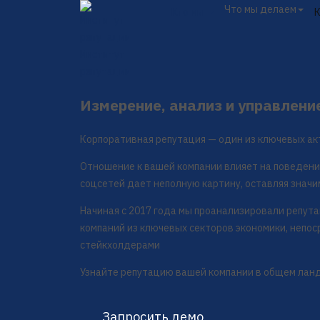
Что мы делаем
Кто мы
Институт
репутации
Измерение, анализ и управлени
Корпоративная репутация — один из ключевых ак
Отношение к вашей компании влияет на поведени
соцсетей дает неполную картину, оставляя значи
Начиная с 2017 года мы проанализировали репут
компаний из ключевых секторов экономики, непо
стейкхолдерами
Узнайте репутацию вашей компании в общем лан
Запросить демо