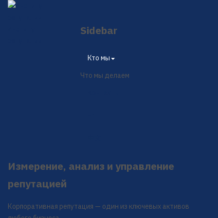
Sidebar
Институт
репутации
×
Кто мы
Что мы делаем
Контакты
En
中文
Измерение, анализ и управление
репутацией
Корпоративная репутация — один из ключевых активов