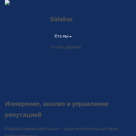
Sidebar
Институт
репутации
×
Кто мы
Что мы делаем
Контакты
En
中文
Измерение, анализ и управление
репутацией
Корпоративная репутация — один из ключевых активов