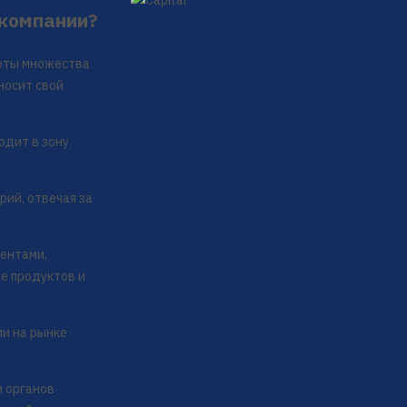
 компании?
боты множества
носит свой
одит в зону
ий, отвечая за
иентами,
е продуктов и
и на рынке
и органов