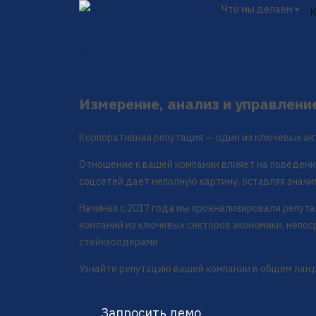
Что мы делаем
Кто мы
Институт
репутации
Измерение, анализ и управлени
Корпоративная репутация — один из ключевых ак
Отношение к вашей компании влияет на поведени
соцсетей дает неполную картину, оставляя значи
Начиная с 2017 года мы проанализировали репут
компаний из ключевых секторов экономики, непо
стейкхолдерами
Узнайте репутацию вашей компании в общем лан
Запросить демо