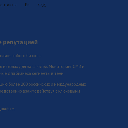
Контакты
En
中文
е репутацией
тивов любого бизнеса
е важных для вас людей. Мониторинг СМИ и
мые для бизнеса сегменты в тени.
ацию более 200 российских и международных
средственно взаимодействуя с ключевыми
дшафте.