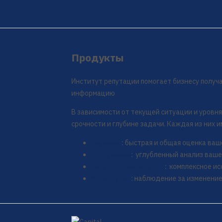
Продукты
Институт репутации помогает бизнесу полу
информацию
В зависимости от текущей ситуации и уровня
срочности и глубине задачи. Каждая из них 
Скрининг
: быстрая и общая оценка ва
Погружение
: углубленный анализ ваш
Репутационный аудит
: комплексное и
Мониторинг
: наблюдение за изменени