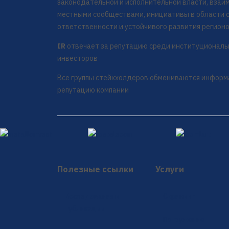
законодательной и исполнительной власти, взаи
местными сообществами, инициативы в области 
ответственности и устойчивого развития регион
IR
отвечает за репутацию среди институциональ
инвесторов
Все группы стейкхолдеров обмениваются информ
репутацию компании
Полезные ссылки
Услуги
Исследования и
Скрининг
публикации
Погружение