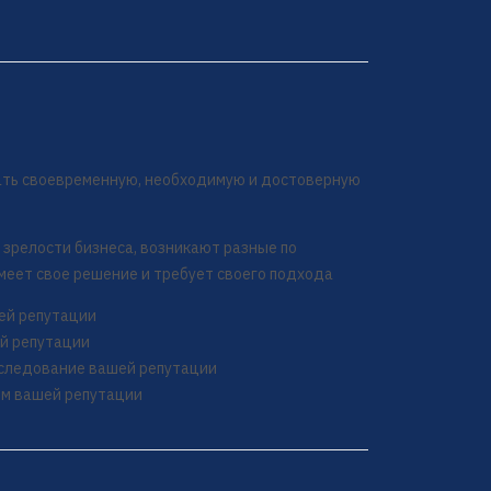
чать своевременную, необходимую и достоверную
 зрелости бизнеса, возникают разные по
имеет свое решение и требует своего подхода
шей репутации
ей репутации
сследование вашей репутации
ем вашей репутации