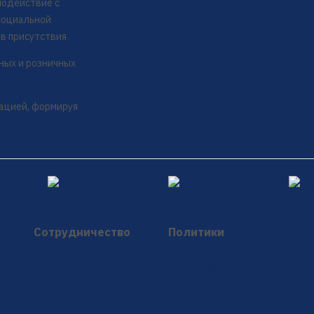
модействие с
социальной
ов присутствия
ных и розничных
ацией, формируя
Сотрудничество
Политики
Вакансии
Политика в
отношении
Партнерство
обработки