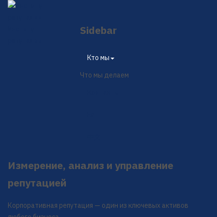
Sidebar
Институт
репутации
×
Кто мы
Что мы делаем
Контакты
En
中文
Измерение, анализ и управление
репутацией
Корпоративная репутация — один из ключевых активов